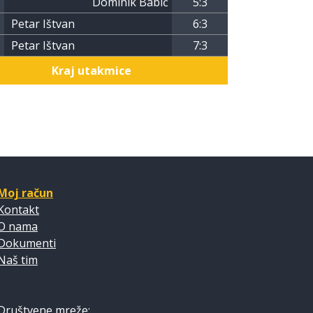
Dominik Babić
5:3
Petar Ištvan
6:3
Petar Ištvan
7:3
Kraj utakmice
Moj račun
Kontakt
O nama
Dokumenti
Naš tim
Društvene mreže: