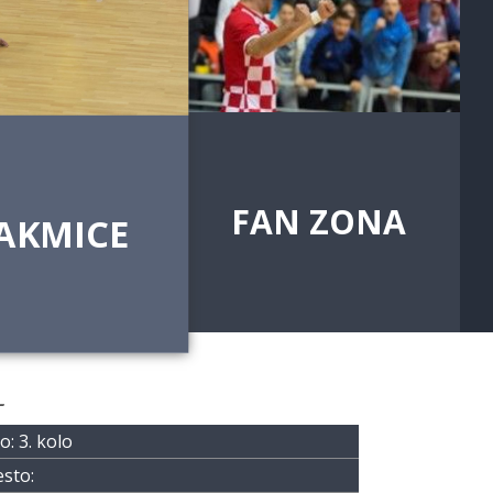
FAN ZONA
AKMICE
L
o: 3. kolo
sto: