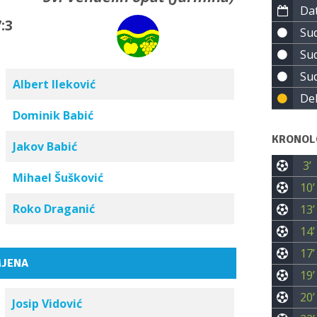
Dat
:3
Sud
Sud
Sud
Albert Ileković
Del
Dominik Babić
KRONOL
Jakov Babić
3’
Mihael Šušković
10’
Roko Draganić
13’
14’
17’
JENA
19’
20’
Josip Vidović