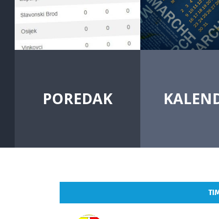
POREDAK
KALEN
TI