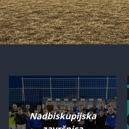
Nadbiskupijska
završnica