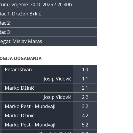
um i vrijeme: 30.10.2025 / 20:40h
ac 1: Dražen Brkić
ac 2:
ac 3:
egat: Mislav Maras
OGIJA DOGAĐANJA
Petar Ištvan
1:0
Josip Vidović
1:1
Marko Džinić
2:1
Josip Vidović
2:2
Marko Pest - Mundvajl
3:2
Marko Džinić
4:2
Marko Pest - Mundvajl
5:2