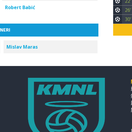
22’
Robert Babić
26’
30’
NERI
Mislav Maras
0