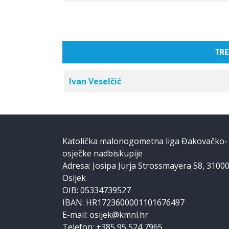
TRE
Ivan Veselčić
Katolička malonogometna liga Đakovačko-
osječke nadbiskupije
Adresa: Josipa Jurja Strossmayera 58, 3100
Osijek
OIB: 05334739527
IBAN: HR1723600001101676497
E-mail: osijek@kmnl.hr
Telefon: +385 95 524 7965