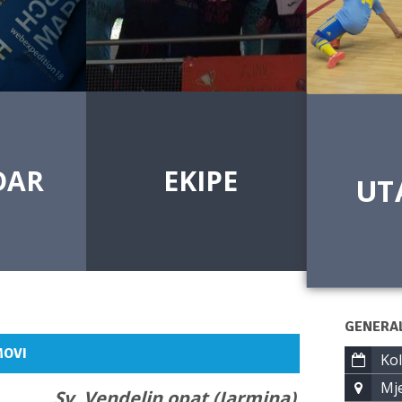
DAR
EKIPE
UT
GENERA
MOVI
Kol
Mje
Sv. Vendelin opat (Jarmina)