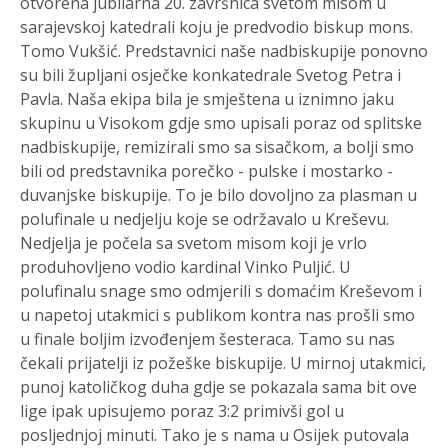
otvorena jubilarna 20. završnica svetom misom u
sarajevskoj katedrali koju je predvodio biskup mons.
Tomo Vukšić. Predstavnici naše nadbiskupije ponovno
su bili župljani osječke konkatedrale Svetog Petra i
Pavla. Naša ekipa bila je smještena u iznimno jaku
skupinu u Visokom gdje smo upisali poraz od splitske
nadbiskupije, remizirali smo sa sisačkom, a bolji smo
bili od predstavnika porečko - pulske i mostarko -
duvanjske biskupije. To je bilo dovoljno za plasman u
polufinale u nedjelju koje se održavalo u Kreševu.
Nedjelja je počela sa svetom misom koji je vrlo
produhovljeno vodio kardinal Vinko Puljić. U
polufinalu snage smo odmjerili s domaćim Kreševom i
u napetoj utakmici s publikom kontra nas prošli smo
u finale boljim izvođenjem šesteraca. Tamo su nas
čekali prijatelji iz požeške biskupije. U mirnoj utakmici,
punoj katoličkog duha gdje se pokazala sama bit ove
lige ipak upisujemo poraz 3:2 primivši gol u
posljednjoj minuti. Tako je s nama u Osijek putovala