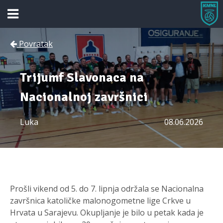
Povratak
Trijumf Slavonaca na
Nacionalnoj završnici
Luka
08.06.2026
Prošli vikend od 5. do 7. lipnja održala se Nacionalna
završnica katoličke malonogometne lige Crkve u
Hrvata u Sarajevu. Okupljanje je bilo u petak kada je