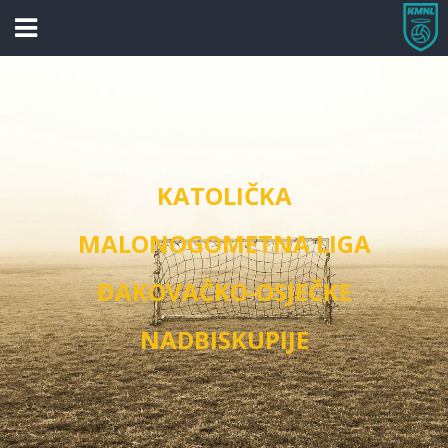
KATOLIČKA
MALONOGOMETNA LIGA
ĐAKOVAČKO-OSJEČKE
NADBISKUPIJE