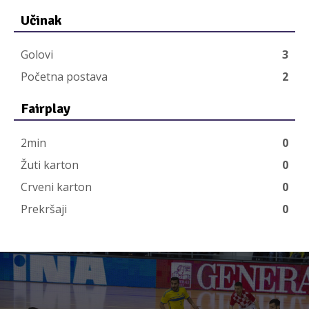
Učinak
Golovi
3
Početna postava
2
Fairplay
2min
0
Žuti karton
0
Crveni karton
0
Prekršaji
0