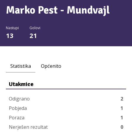
Marko Pest - Mundvajl
Nastupi
Golovi
13
21
Statistika
Općenito
Utakmice
Odigrano
2
Pobjeda
1
Poraza
1
Nerješen rezultat
0