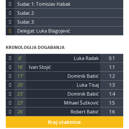
Sudac 1: Tomislav Habak
Sudac 2:
Sudac 3:
Delegat: Luka Blagojević
KRONOLOGIJA DOGAĐANJA
6’
Luka Radak
0:1
16’
Ivan Stojić
1:1
17’
Dominik Babić
1:2
20’
Luka Tisaj
1:3
23’
Dominik Babić
1:4
23’
Mihael Šušković
1:5
26’
Robert Babić
1:6
Kraj utakmice