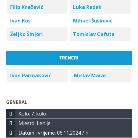
Filip Knežević
Luka Radak
Ivan Kos
Mihael Šušković
Željko Šinjori
Tomislav Cafuta
TRENERI
Ivan Parmaković
Mislav Maras
GENERAL
Kolo: 7. kolo
Mjesto: Lenije
Datum i vrijeme: 06.11.2024 / h