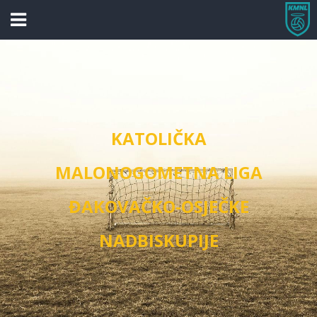
KATOLIČKA
MALONOGOMETNA LIGA
ĐAKOVAČKO-OSJEČKE
NADBISKUPIJE