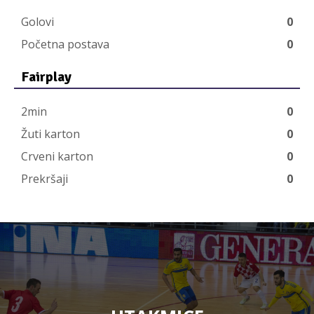
Golovi
0
Početna postava
0
Fairplay
2min
0
Žuti karton
0
Crveni karton
0
Prekršaji
0