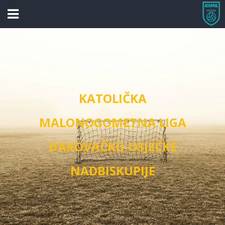
KATOLIČKA
MALONOGOMETNA LIGA
ĐAKOVAČKO-OSJEČKE
NADBISKUPIJE