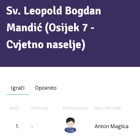
Sv. Leopold Bogdan
Mandić (Osijek 7 -
Cvjetno naselje)
Igrači
Općenito
BROJ
POZICIJA
FOTOGRAFIJA
IME I PREZIME
1.
-
Anton Maglica