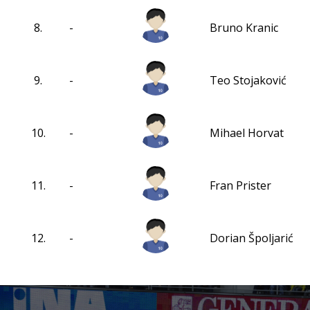
8.
-
Bruno Kranic
9.
-
Teo Stojaković
10.
-
Mihael Horvat
11.
-
Fran Prister
12.
-
Dorian Špoljarić