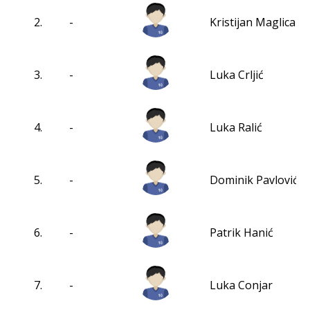
2.
-
Kristijan Maglica
3.
-
Luka Crljić
4.
-
Luka Ralić
5.
-
Dominik Pavlović
6.
-
Patrik Hanić
7.
-
Luka Conjar