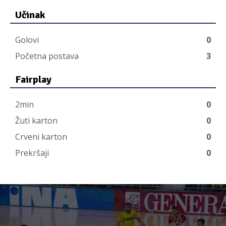
Učinak
Golovi
0
Početna postava
3
Fairplay
2min
0
Žuti karton
0
Crveni karton
0
Prekršaji
0