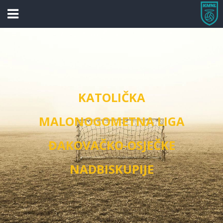
KATOLIČKA
MALONOGOMETNA LIGA
ĐAKOVAČKO-OSJEČKE
NADBISKUPIJE