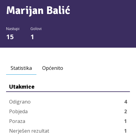
Marijan Balić
Nastupi
Golovi
15
1
Statistika
Općenito
Utakmice
Odigrano
4
Pobjeda
2
Poraza
1
Nerješen rezultat
1