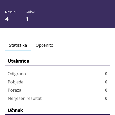
Nastupi
Golovi
4
1
Statistika
Općenito
Utakmice
Odigrano
0
Pobjeda
0
Poraza
0
Nerješen rezultat
0
Učinak