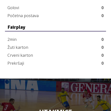
Golovi
0
Početna postava
0
Fairplay
2min
0
Žuti karton
0
Crveni karton
0
Prekršaji
0