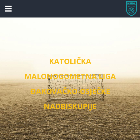
KATOLIČKA
MALONOGOMETNA LIGA
ĐAKOVAČKO-OSJEČKE
NADBISKUPIJE