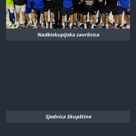
Nadbiskupijska završnica
Sjednica Skupštine