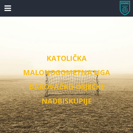
KATOLIČKA
MALONOGOMETNA LIGA
ĐAKOVAČKO-OSJEČKE
NADBISKUPIJE