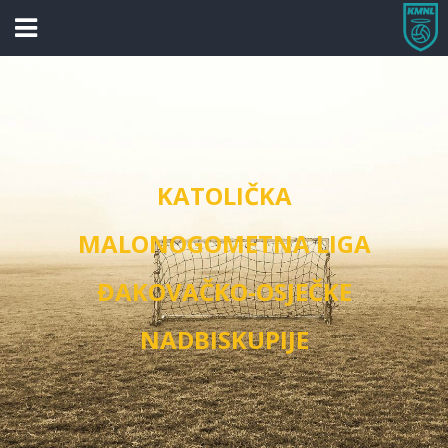
KATOLIČKA
MALONOGOMETNA LIGA
ĐAKOVAČKO-OSJEČKE
NADBISKUPIJE