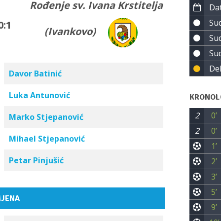
Rođenje sv. Ivana Krstitelja
Dat
Sud
0:1
(Ivankovo)
Sud
Sud
Del
Davor Batinić
Luka Antunović
KRONOL
2
0’
Marko Stjepanović
2
0’
Mihael Stjepanović
1’
Petar Pinjušić
2’
3’
5’
JENA
9’