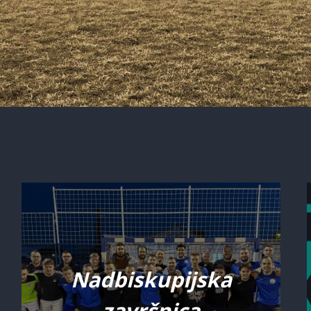
Nadbiskupijska
završnica