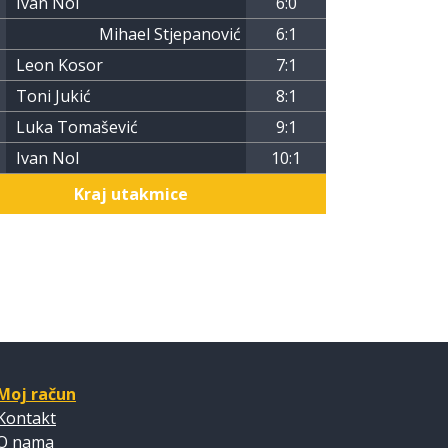
Ivan Nol
6:0
Mihael Stjepanović
6:1
Leon Kosor
7:1
Toni Jukić
8:1
Luka Tomašević
9:1
Ivan Nol
10:1
Kraj utakmice
Moj račun
Kontakt
O nama