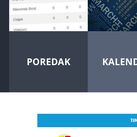
POREDAK
KALEN
TI