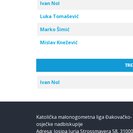
Ivan Nol
Luka Tomašević
Marko Šimić
Mislav Knežević
TRE
Ivan Nol
Katolička malonogometna liga Đakovačko-
osječke nadbiskupije
Adresa: Josipa Jurja Strossmayera 58, 3100