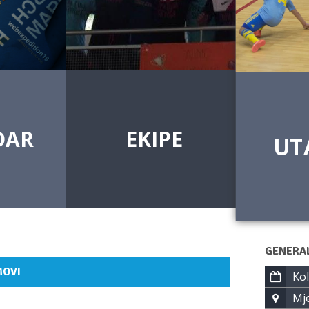
DAR
EKIPE
UT
GENERA
MOVI
Kol
Mje