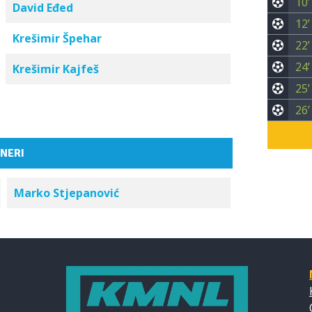
10’
David Eđed
12’
Krešimir Špehar
22’
24’
Krešimir Kajfeš
25’
26’
NERI
Marko Stjepanović
0