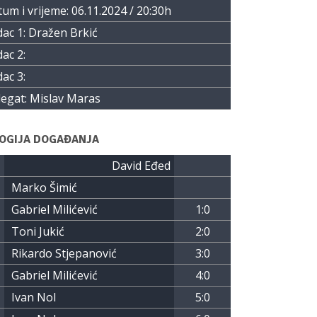
um i vrijeme: 06.11.2024 / 20:30h
ac 1: Dražen Brkić
ac 2:
ac 3:
egat: Mislav Maras
OGIJA DOGAĐANJA
David Eđed
Marko Šimić
Gabriel Milićević
1:0
Toni Jukić
2:0
Rikardo Stjepanović
3:0
Gabriel Milićević
4:0
Ivan Nol
5:0