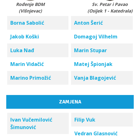
Rođenje BDM
Sv. Petar i Pavao
(Višnjevac)
(Osijek 1 - Katedrala)
Borna Sabolić
Anton Šerić
Jakob Koški
Domagoj Vilhelm
Luka Nađ
Marin Stupar
Marin Vidačić
Matej Špionjak
Marino Primožić
Vanja Blagojević
ZAMJENA
Ivan Vučemilović
Filip Vuk
Šimunović
Vedran Glasnović