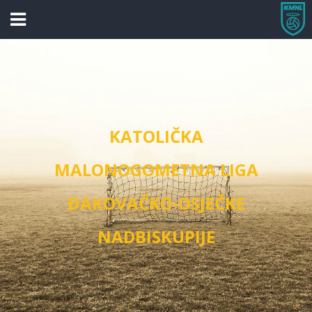
KATOLIČKA
MALONOGOMETNA LIGA
ĐAKOVAČKO-OSJEČKE
NADBISKUPIJE