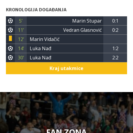
KRONOLOGIJA DOGAĐANJA
5’
Marin Stupar
0:1
11’
Vedran Glasnović
0:2
12’
Marin Vidačić
14’
Luka Nađ
1:2
30’
Luka Nađ
2:2
Kraj utakmice
FAN ZONA